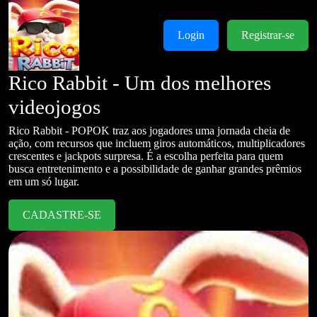
Login
Registrar-se
Rico Rabbit - Um dos melhores
videojogos
Rico Rabbit - POPOK traz aos jogadores uma jornada cheia de
ação, com recursos que incluem giros automáticos, multiplicadores
crescentes e jackpots surpresa. É a escolha perfeita para quem
busca entretenimento e a possibilidade de ganhar grandes prêmios
em um só lugar.
CADASTRE-SE