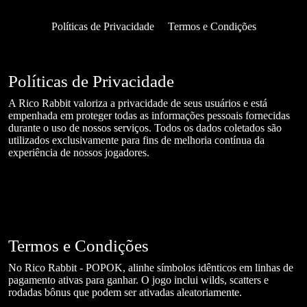
Políticas de Privacidade
Termos e Condições
Políticas de Privacidade
A Rico Rabbit valoriza a privacidade de seus usuários e está
empenhada em proteger todas as informações pessoais fornecidas
durante o uso de nossos serviços. Todos os dados coletados são
utilizados exclusivamente para fins de melhoria contínua da
experiência de nossos jogadores.
Termos e Condições
No Rico Rabbit - POPOK, alinhe símbolos idênticos em linhas de
pagamento ativas para ganhar. O jogo inclui wilds, scatters e
rodadas bônus que podem ser ativadas aleatoriamente.