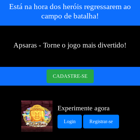
Está na hora dos heróis regressarem ao
campo de batalha!
Apsaras - Torne o jogo mais divertido!
CADASTRE-SE
Experimente agora
Login
Registrar-se