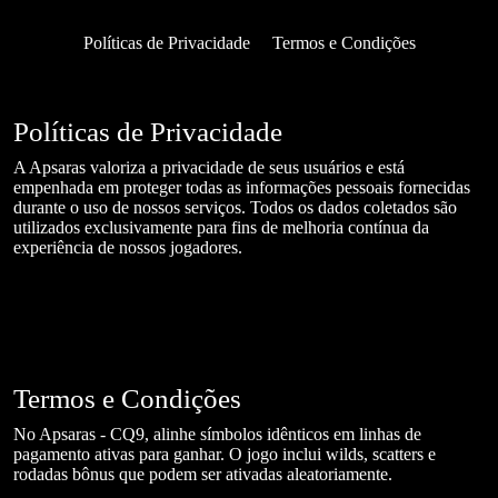
Políticas de Privacidade
Termos e Condições
Políticas de Privacidade
A Apsaras valoriza a privacidade de seus usuários e está
empenhada em proteger todas as informações pessoais fornecidas
durante o uso de nossos serviços. Todos os dados coletados são
utilizados exclusivamente para fins de melhoria contínua da
experiência de nossos jogadores.
Termos e Condições
No Apsaras - CQ9, alinhe símbolos idênticos em linhas de
pagamento ativas para ganhar. O jogo inclui wilds, scatters e
rodadas bônus que podem ser ativadas aleatoriamente.