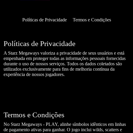
Políticas de Privacidade
Termos e Condições
Políticas de Privacidade
A Starz Megaways valoriza a privacidade de seus usuários e está
empenhada em proteger todas as informações pessoais fornecidas
durante o uso de nossos serviços. Todos os dados coletados são
utilizados exclusivamente para fins de melhoria contínua da
experiência de nossos jogadores.
Termos e Condições
No Starz Megaways - PLAY, alinhe símbolos idênticos em linhas
de pagamento ativas para ganhar. O jogo inclui wilds, scatters e