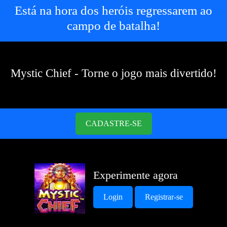
Está na hora dos heróis regressarem ao
campo de batalha!
Mystic Chief - Torne o jogo mais divertido!
CADASTRE-SE
Experimente agora
Login
Registrar-se