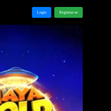
Login
Registrar-se