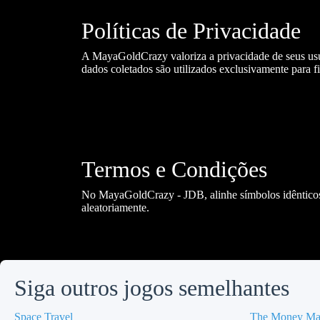
Políticas de Privacidade
A MayaGoldCrazy valoriza a privacidade de seus usuá
dados coletados são utilizados exclusivamente para f
Termos e Condições
No MayaGoldCrazy - JDB, alinhe símbolos idênticos e
aleatoriamente.
Siga outros jogos semelhantes
Space Travel
The Money Ma