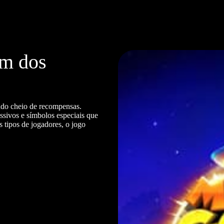
m dos
o cheio de recompensas.
essivos e símbolos especiais que
s tipos de jogadores, o jogo