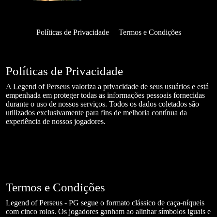
Políticas de Privacidade
Termos e Condições
Políticas de Privacidade
A Legend of Perseus valoriza a privacidade de seus usuários e está
empenhada em proteger todas as informações pessoais fornecidas
durante o uso de nossos serviços. Todos os dados coletados são
utilizados exclusivamente para fins de melhoria contínua da
experiência de nossos jogadores.
Termos e Condições
Legend of Perseus - PG segue o formato clássico de caça-níqueis
com cinco rolos. Os jogadores ganham ao alinhar símbolos iguais e