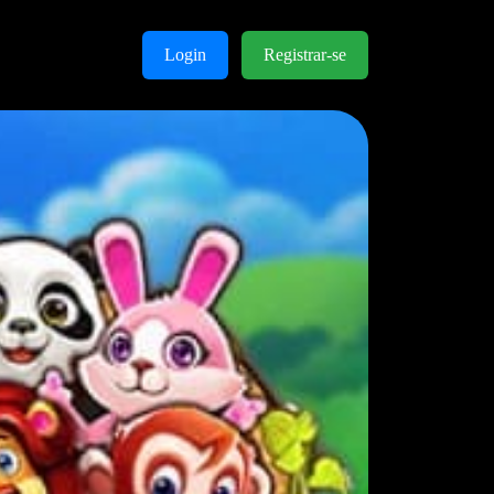
Login
Registrar-se