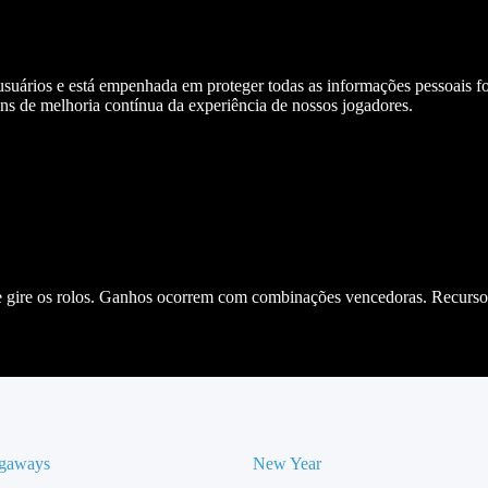
usuários e está empenhada em proteger todas as informações pessoais fo
ins de melhoria contínua da experiência de nossos jogadores.
 e gire os rolos. Ganhos ocorrem com combinações vencedoras. Recursos
egaways
New Year