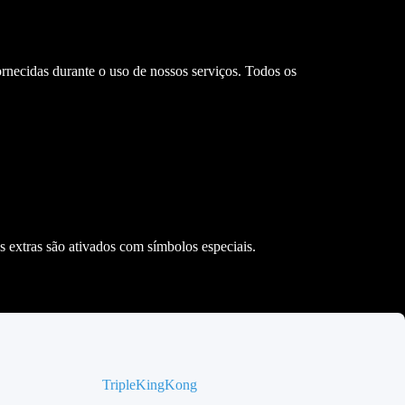
rnecidas durante o uso de nossos serviços. Todos os
 extras são ativados com símbolos especiais.
TripleKingKong