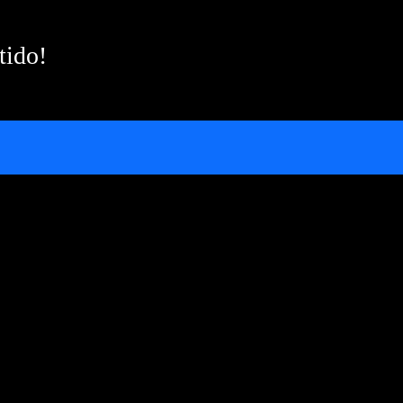
tido!