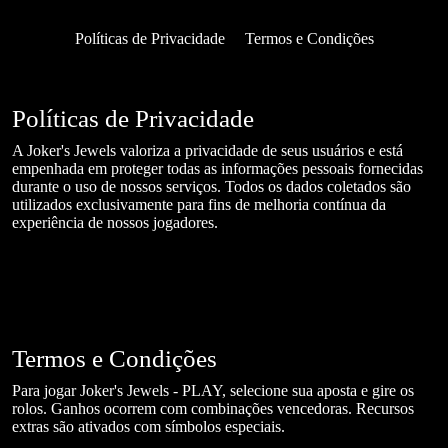
Políticas de Privacidade
Termos e Condições
Políticas de Privacidade
A Joker's Jewels valoriza a privacidade de seus usuários e está
empenhada em proteger todas as informações pessoais fornecidas
durante o uso de nossos serviços. Todos os dados coletados são
utilizados exclusivamente para fins de melhoria contínua da
experiência de nossos jogadores.
Termos e Condições
Para jogar Joker's Jewels - PLAY, selecione sua aposta e gire os
rolos. Ganhos ocorrem com combinações vencedoras. Recursos
extras são ativados com símbolos especiais.