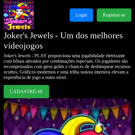
Login
Registrar-se
Joker's Jewels - Um dos melhores
videojogos
Joker's Jewels - PLAY proporciona uma jogabilidade eletrizante
com bônus ativados por combinações especiais. Os jogadores são
recompensados com giros grátis e chances de desbloquear recursos
ocultos. Gráficos modernos e uma trilha sonora imersiva elevam a
experiência de jogo a outro nível.
CADASTRE-SE