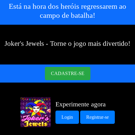
Está na hora dos heróis regressarem ao
campo de batalha!
Joker's Jewels - Torne o jogo mais divertido!
CADASTRE-SE
Experimente agora
Login
Registrar-se