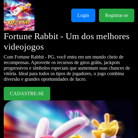
Login
Registrar-se
Fortune Rabbit - Um dos melhores
videojogos
Com Fortune Rabbit - PG, você entra em um mundo cheio de
recompensas. Aproveite os recursos de giros grátis, jackpots
progressivos e símbolos especiais que aumentam suas chances de
vitória. Ideal para todos os tipos de jogadores, o jogo combina
diversão e grandes oportunidades de lucro.
CADASTRE-SE