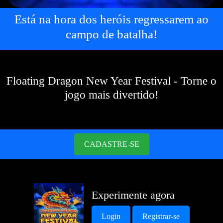
Está na hora dos heróis regressarem ao
campo de batalha!
Floating Dragon New Year Festival - Torne o
jogo mais divertido!
CADASTRE-SE
Experimente agora
Login
Registrar-se