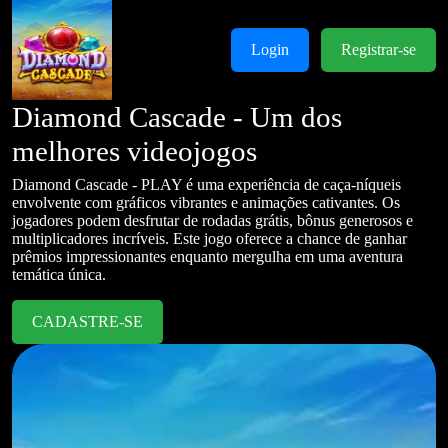
Login
Registrar-se
Diamond Cascade - Um dos
melhores videojogos
Diamond Cascade - PLAY é uma experiência de caça-níqueis
envolvente com gráficos vibrantes e animações cativantes. Os
jogadores podem desfrutar de rodadas grátis, bônus generosos e
multiplicadores incríveis. Este jogo oferece a chance de ganhar
prêmios impressionantes enquanto mergulha em uma aventura
temática única.
CADASTRE-SE